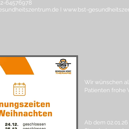
12-64576978
esundheitszentrum.de I
www.bst-gesundheitsze
Wir wünschen al
Patienten frohe
Ab dem 02.01.26 