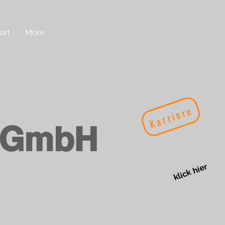
ort
More
Karriere
 GmbH
klick hier