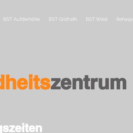
BST Aufderhöhe
BST Gräfrath
BST Wald
Rehasp
heits
zentrum
szeiten