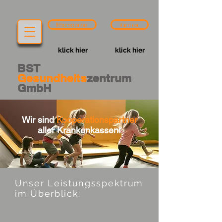
Öffnungszeiten
Karriere
klick hier
klick hier
BST
Gesundheits
zentrum
GmbH
Wir sind
Kooperationspartner
aller Krankenkassen!
Unser Leistungsspektrum
im Überblick: